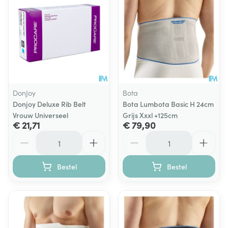
DonJoy
Bota
Donjoy Deluxe Rib Belt
Bota Lumbota Basic H 24cm
Vrouw Universeel
Grijs Xxxl +125cm
€ 21,71
€ 79,90
Aantal
Aantal
Bestel
Bestel