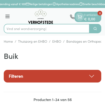
Dia 1 van 1
Ga naar de inhoud
zending vanaf € 100
Veilige betalingen
Apothekersadvies
Snelle beschikbaa
0
0 artikelen
Menu
€ 0,00
Vind snel wondverzorging en verban
Zoek
Product, merk, categorie...
Home
/
Thuiszorg en EHBO
/
EHBO
/
Bandages en Orthopedie
Buik
Filteren
Producten
1
-
24
van
56