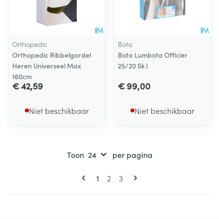
Orthopedic
Bota
Orthopedic Ribbelgordel
Bota Lumbota Officier
Heren Universeel Max
25/20 Sk l
160cm
€ 42,59
€ 99,00
Niet beschikbaar
Niet beschikbaar
Toon
per pagina
Pagina's
U lees momenteel pagina
Pagina
Pagina
1
2
3