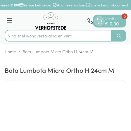
Dia 1 van 1
Ga naar de inhoud
vanaf € 100
Veilige betalingen
Apothekersadvies
Snelle beschikbaarheid
0
0 artikelen
Menu
€ 0,00
Vind snel wondverzorgin
Zoek
Product, merk, categorie...
Home
/
Bota Lumbota Micro Ortho H 24cm M
Bota Lumbota Micro Ortho H 24cm M