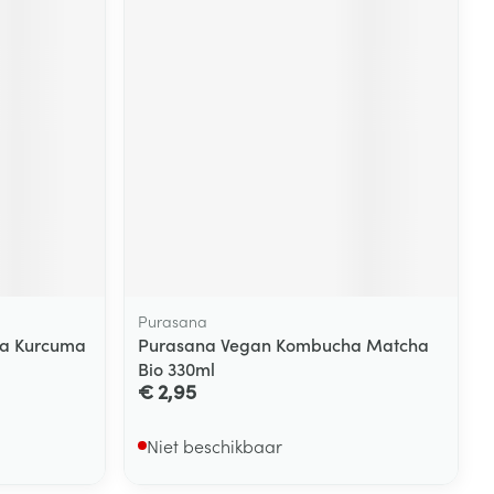
rende
Parfums en
geurproducten
Purasana
a Kurcuma
Purasana Vegan Kombucha Matcha
CBD
Bio 330ml
€ 2,95
Niet beschikbaar