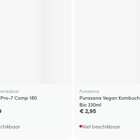
ging
Supplementen
Insectenwe
Mondmaskers
middelen
ssen
 -
id
d
lsmedical
Purasana
 Pro-7 Comp 180
Purasana Vegan Kombuch
Zelfbruiner
Scheren
Bio 330ml
9
€ 2,95
schikbaar
Niet beschikbaar