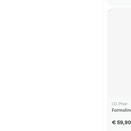
I.D. Phar
Formolin
€ 59,90