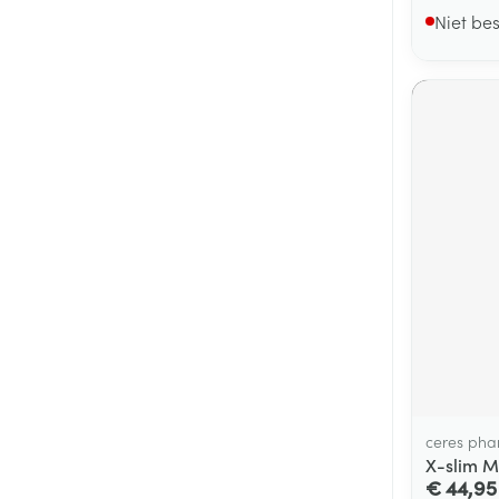
Niet be
ceres ph
X-slim M
€ 44,95