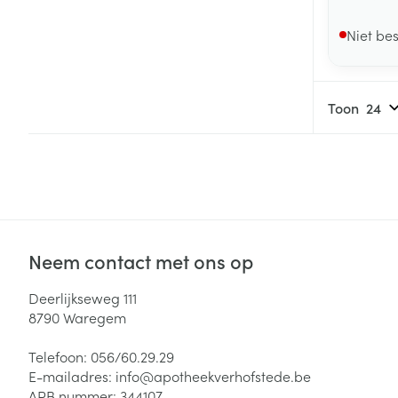
Niet be
Toon
Neem contact met ons op
Deerlijkseweg 111
8790
Waregem
Telefoon:
056/60.29.29
E-mailadres:
info@
apotheekverhofstede.be
APB nummer:
344107