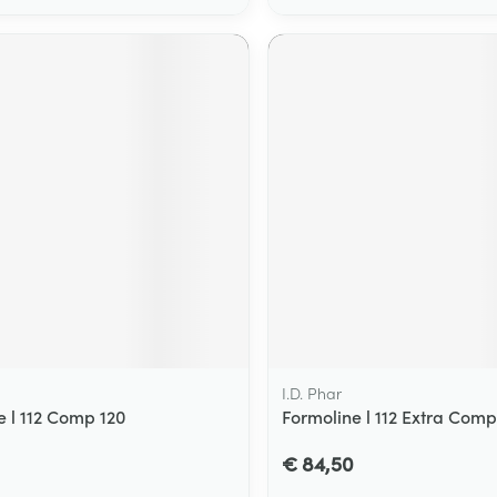
I.D. Phar
e l 112 Comp 120
Formoline l 112 Extra Comp
€ 84,50