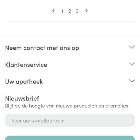
Pagina's
U lees momenteel pagina
Pagina
Pagina
1
2
3
Neem contact met ons op
Klantenservice
Uw apotheek
Nieuwsbrief
Blijf op de hoogte van nieuwe producten en promoties
E-mail adres