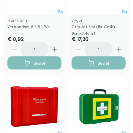
Hartmann
Vygon
Verbandset # 215 1 P/s
Grip-lok 3in1 (fix. Cath)
9cmx3,4cm 1
€ 0,92
€ 17,30
Aantal
Aantal
Bestel
Bestel