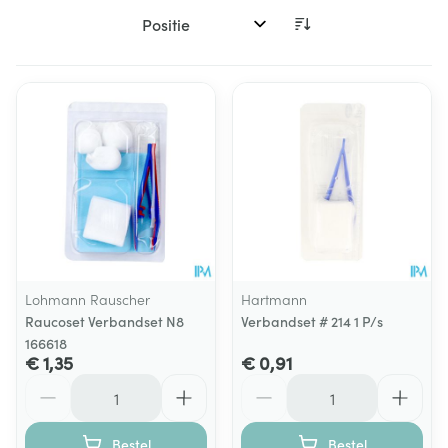
Sorteer op:
Lohmann Rauscher
Hartmann
Raucoset Verbandset N8
Verbandset # 214 1 P/s
166618
€ 1,35
€ 0,91
Aantal
Aantal
Bestel
Bestel