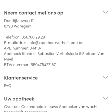
Neem contact met ons op
Deerlijkseweg 111
8790
Waregem
Telefoon:
056/60.29.29
E-mailadres:
info@
apotheekverhofstede.be
APB nummer:
344107
Apotheek titularis:
Sebastien Verhofstede & Stefaan Van
Meel
BTW nummer:
BE0475427187
Klantenservice
FAQ
Uw apotheek
Over ons
Gezondheidsnieuws
Apotheker van wacht
Voorschrift
Zorgtarieven