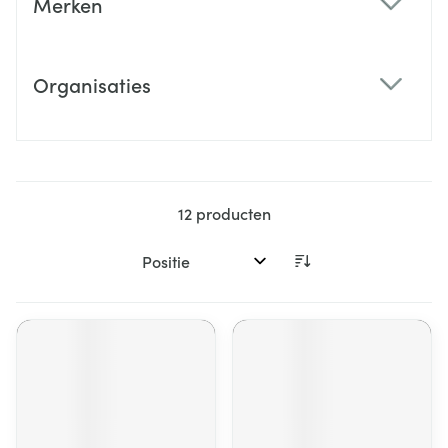
Merken
filter
Organisaties
filter
12
producten
Sorteer op: