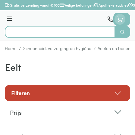
Ga naar de inhoud
Gratis verzending vanaf € 100
Veilige betalingen
Apothekersadvies
S
Menu
Zoek
Product, merk, categorie...
Home
/
Schoonheid, verzorging en hygiëne
/
Voeten en benen
/
Eelt
Filteren
Doorgaan naar productlijst
Prijs
filter