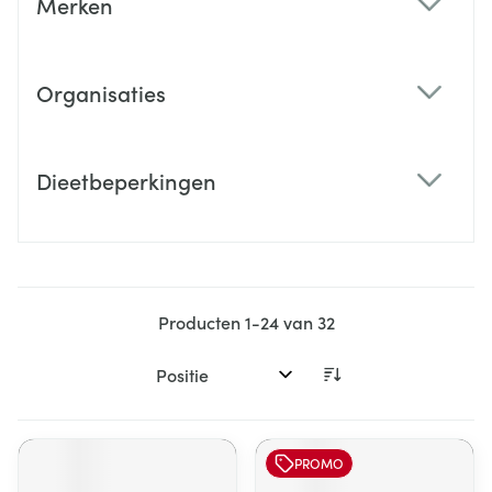
Merken
filter
Organisaties
filter
Dieetbeperkingen
filter
Producten
1
-
24
van
32
Sorteer op:
PROMO