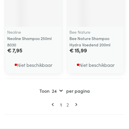
Neoline
Bee Nature
Neoline Shampoo 250ml
Bee Nature Shampoo
8030
Hydra Voedend 200ml
€ 7,95
€ 15,99
Niet beschikbaar
Niet beschikbaar
Toon
per pagina
Pagina's
U lees momenteel pagina
Pagina
1
2