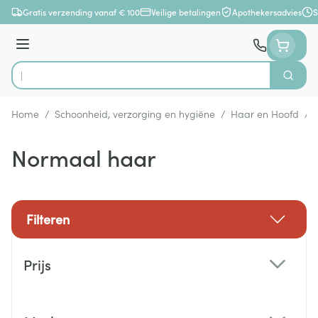
Ga naar de inhoud
Gratis verzending vanaf € 100
Veilige betalingen
Apothekersadvies
S
Menu
Zoek
Product, merk, categorie...
Home
/
Schoonheid, verzorging en hygiëne
/
Haar en Hoofd
/
Normaal haar
Filteren
Doorgaan naar productlijst
Prijs
filter