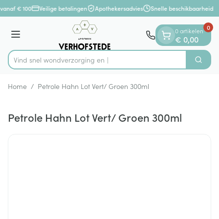
Dia 1 van 1
Ga naar de inhoud
vanaf € 100
Veilige betalingen
Apothekersadvies
Snelle beschikbaarheid
0
0 artikelen
Menu
€ 0,00
Vind snel wondverzorg
Zoek
Product, merk, categorie...
Home
/
Petrole Hahn Lot Vert/ Groen 300ml
Petrole Hahn Lot Vert/ Groen 300ml