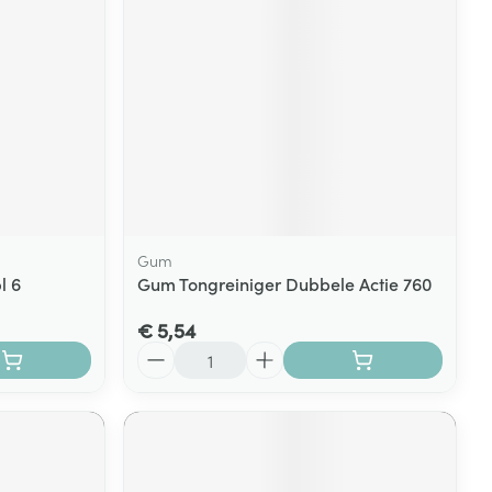
rende
Parfums en
geurproducten
Gum
l 6
Gum Tongreiniger Dubbele Actie 760
€ 5,54
Aantal
CBD