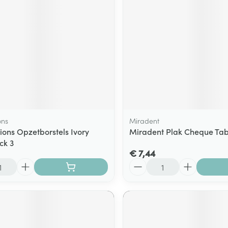
ging
Supplementen
Insectenwe
Mondmaskers
middelen
ssen
 -
id
d
ons
Miradent
ions Opzetborstels Ivory
Miradent Plak Cheque Tab
ck 3
€ 7,44
Aantal
Zelfbruiner
Scheren