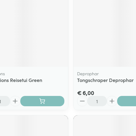
ons
Deprophar
ions Reisetui Green
Tongschraper Deprophar
€ 6,00
Aantal