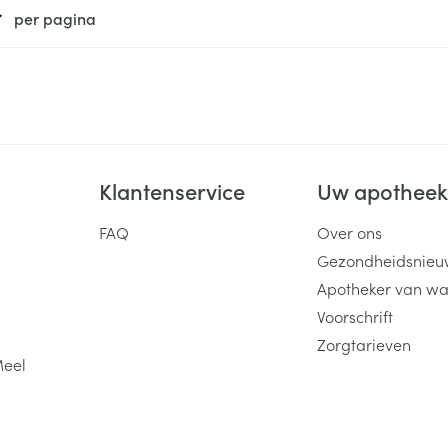
per pagina
ging
Supplementen
Insectenwe
Mondmaskers
middelen
ssen
 -
id
d
Klantenservice
Uw apothee
FAQ
Over ons
Gezondheidsnieu
Apotheker van wa
Voorschrift
Zelfbruiner
Scheren
Zorgtarieven
Meel