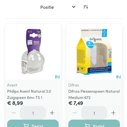
Sorteer op:
Avent
Difrax
Philips Avent Natural 3.0
Difrax Flessenspeen Natural
Zuigspeen 6m+ T5 1
Medium 672
€ 8,99
€ 7,49
Aantal
Aantal
Bestel
Bestel