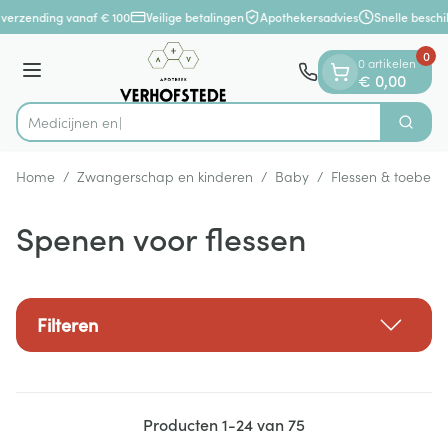
Dia 1 van 1
Ga naar de inhoud
verzending vanaf € 100
Veilige betalingen
Apothekersadvies
Snelle beschi
0
0 artikelen
Menu
€ 0,00
Zoek
Product, merk, categorie...
Home
/
Zwangerschap en kinderen
/
Baby
/
Flessen & toebeho
Spenen voor flessen
Filteren
Producten
1
-
24
van
75