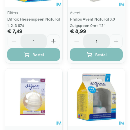
Difrax
Avent
Difrax Flessenspeen Natural
Philips Avent Natural 3.0
1-2-3 674
Zuigspeen 0m+ T2 1
€ 7,49
€ 8,99
Aantal
Aantal
Bestel
Bestel