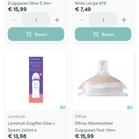
Zuigspeen Slow S 3m+
Wide Large 678
€ 15,99
€ 7,49
Aantal
Aantal
Bestel
Bestel
Lansinoh
Difrax
Lansinoh Zuigfles Glas +
Difrax Mammafeel
Speen 240ml 4
Zuigspeen Fast l 9m+
€ 13,98
€ 15,99