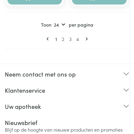
Toon
per pagina
Pagina's
U lees momenteel pagina
Pagina
Pagina
Pagina
1
2
3
4
Neem contact met ons op
Klantenservice
Uw apotheek
Nieuwsbrief
Blijf op de hoogte van nieuwe producten en promoties