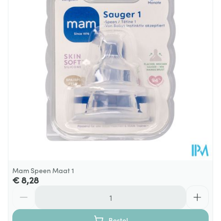
Diepte
55 mm
Behoud
Kamertemperatuur (15°C - 25°C)
Mam Speen Maat 1
€ 8,28
Aantal
Bestel