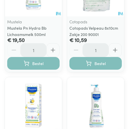
Mustela
Cotopads
Mustela Pn Hydra Bb
Cotopads Velpeau 8x10cm
Lichaamsmelk 500ml
Zakje 200 90001
€ 19,50
€ 10,59
Aantal
Aantal
Bestel
Bestel