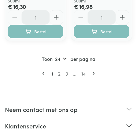
500ml
500ml
€ 16,30
€ 16,98
Aantal
Aantal
Bestel
Bestel
Toon
per pagina
Pagina's
U lees momenteel pagina
Pagina
Pagina
Pagina
1
2
3
...
14
Neem contact met ons op
Klantenservice