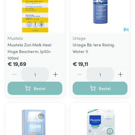
Mustela
Uriage
Mustela Zon Melk Heel
Uriage Bb 1ere Reinig.
Hoge Bescherm. Ip50+
Water 1l
100ml
€ 19,69
€ 19,11
Aantal
Aantal
Bestel
Bestel