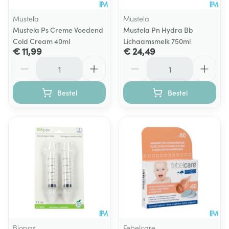
Mustela
Mustela
Mustela Ps Creme Voedend
Mustela Pn Hydra Bb
Cold Cream 40ml
Lichaamsmelk 750ml
€ 11,99
€ 24,49
Aantal
Aantal
Bestel
Bestel
Biopax
Febelcare