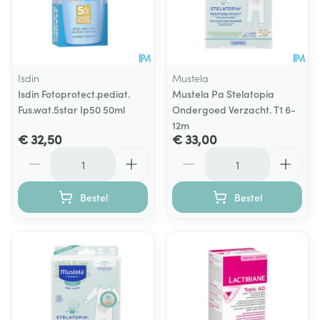
Isdin
Mustela
Isdin Fotoprotect.pediat.
Mustela Pa Stelatopia
Fus.wat.5star Ip50 50ml
Ondergoed Verzacht. T1 6-
12m
€ 32,50
€ 33,00
Aantal
Aantal
Bestel
Bestel