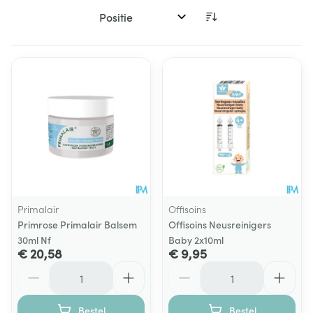
Sorteer op:
Primalair
Offisoins
Primrose Primalair Balsem
Offisoins Neusreinigers
30ml Nf
Baby 2x10ml
€ 20,58
€ 9,95
Aantal
Aantal
Bestel
Bestel