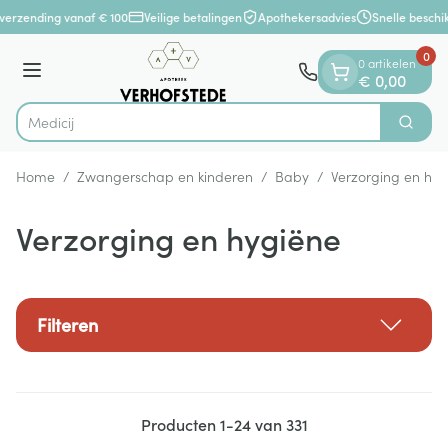
Dia 1 van 1
Ga naar de inhoud
verzending vanaf € 100
Veilige betalingen
Apothekersadvies
Snelle beschi
0
0 artikelen
Menu
€ 0,00
Zoek
Product, merk, categorie...
Home
/
Zwangerschap en kinderen
/
Baby
/
Verzorging en hyg
Verzorging en hygiëne
Filteren
Producten
1
-
24
van
331