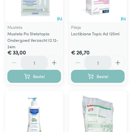
Mustela
Pileje
Mustela Pa Stelatopia
Lactibiane Topic Ad 125ml
Ondergoed Verzacht.t2 12-
24m
€ 33,00
€ 26,70
Aantal
Aantal
Bestel
Bestel