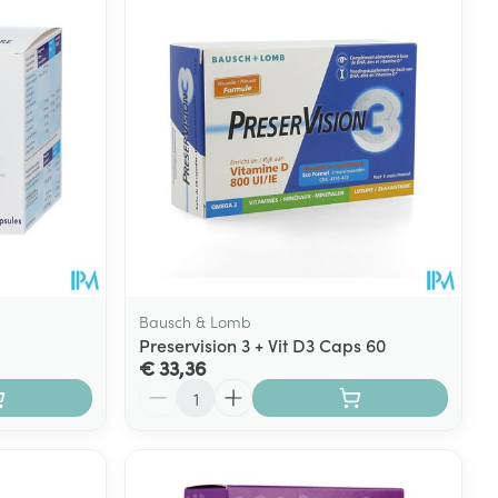
rende
Parfums en
geurproducten
Bausch & Lomb
Preservision 3 + Vit D3 Caps 60
€ 33,36
Aantal
CBD