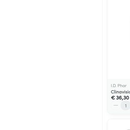
I.D. Phar
Clinavis
€ 36,30
Aantal