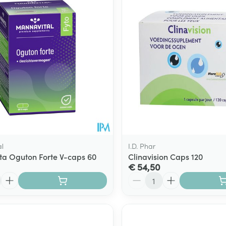
Toon meer
ging
Supplementen
Insectenwe
Mondmaskers
middelen
ssen
 -
id
d
l
I.D. Phar
a Oguton Forte V-caps 60
Clinavision Caps 120
€ 54,50
Aantal
Zelfbruiner
Scheren