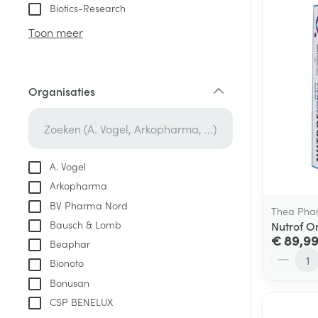
Aerosol toestel
kloven
Tabletten
Biotics-Research
Aerosol access
Blaren
Creme, gel en 
Toon meer
Zuurstof
Eelt
Eksteroog - lik
Ademhalingsste
Organisaties
Toon meer
filter
Spieren en gew
Specifiek voor
A. Vogel
Naalden en spu
Arkopharma
Lichaamsverzo
Infecties
BV Pharma Nord
Spuiten
Thea Pha
Deodorant
Bausch & Lomb
Nutrof 
Oplossing voor 
Gezichtsverzor
€ 89,9
Beaphar
Naalden
Aantal
Luizen
Bionoto
Naalden voor i
Bonusan
pennaalden
CSP BENELUX
Diagnostica
Toon meer