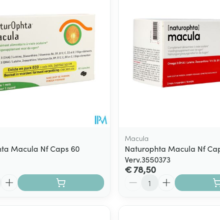
Macula
ta Macula Nf Caps 60
Naturophta Macula Nf Cap
Verv.3550373
€ 78,50
Aantal