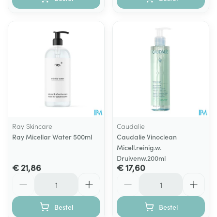
Ray Skincare
Caudalie
Ray Micellar Water 500ml
Caudalie Vinoclean
Micell.reinig.w.
Druivenw.200ml
€ 21,86
€ 17,60
Aantal
Aantal
Bestel
Bestel