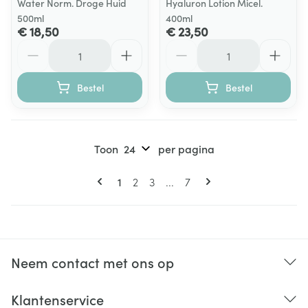
Water Norm. Droge Huid
Hyaluron Lotion Micel.
500ml
400ml
€ 18,50
€ 23,50
Aantal
Aantal
Bestel
Bestel
Toon
per pagina
Pagina's
U lees momenteel pagina
Pagina
Pagina
Pagina
1
2
3
...
7
Neem contact met ons op
Klantenservice