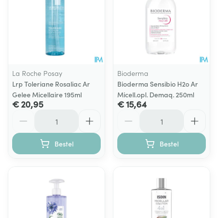
La Roche Posay
Bioderma
Lrp Toleriane Rosaliac Ar
Bioderma Sensibio H2o Ar
Gelee Micellaire 195ml
Micell.opl. Demaq. 250ml
€ 20,95
€ 15,64
Aantal
Aantal
Bestel
Bestel