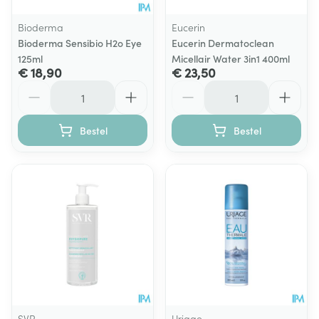
Bioderma
Eucerin
Bioderma Sensibio H2o Eye
Eucerin Dermatoclean
125ml
Micellair Water 3in1 400ml
€ 18,90
€ 23,50
Aantal
Aantal
Bestel
Bestel
SVR
Uriage