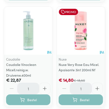
PROMO
Caudalie
Nuxe
Caudalie Vinoclean
Nuxe Very Rose Eau Micel.
Micell.reinig.w.
Apaisante 3in1 200ml Nf
Druivenw.400ml
€ 22,87
€ 14,80
€ 18,50
Aantal
Aantal
Bestel
Bestel