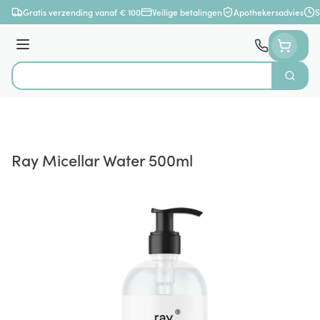
Ga naar de inhoud
Gratis verzending vanaf € 100
Veilige betalingen
Apothekersadvies
S
Menu
Zoek
Product, merk, categorie...
Ray Micellar Water 500ml