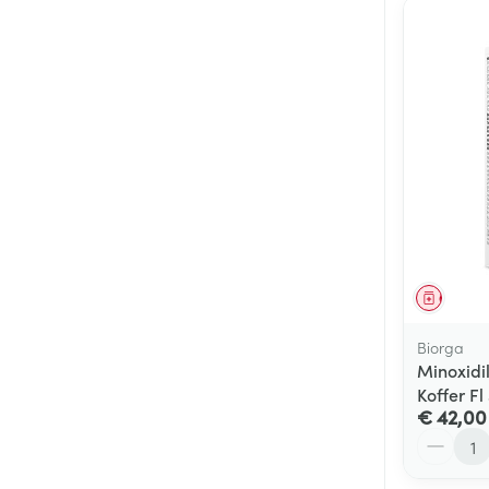
Genees
Biorga
Minoxidi
Koffer Fl
€ 42,00
Aantal