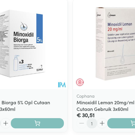
middel
Geneesmiddel
Cophana
l Biorga 5% Opl Cutaan
Minoxidil Leman 20mg/ml
 3x60ml
Cutaan Gebruik 3x60ml
€ 30,51
Aantal