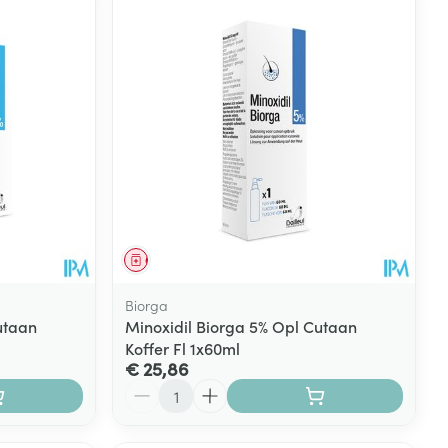
Geneesmiddel
Biorga
utaan
Minoxidil Biorga 5% Opl Cutaan
Koffer Fl 1x60ml
€ 25,86
Aantal