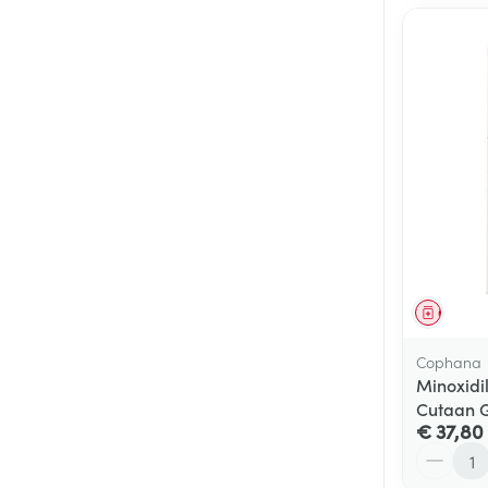
Genees
Cophana
Minoxid
Cutaan G
€ 37,80
Aantal