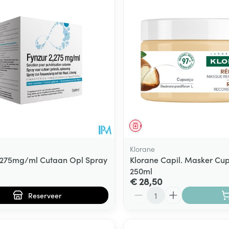
Toon meer
ging
Supplementen
Insectenwe
Mondmaskers
middelen
ssen
 -
id
d
middel
voorschrift
Geneesmiddel
Klorane
,275mg/ml Cutaan Opl Spray
Klorane Capil. Masker Cu
250ml
€ 28,50
Zelfbruiner
Scheren
Aantal
Reserveer