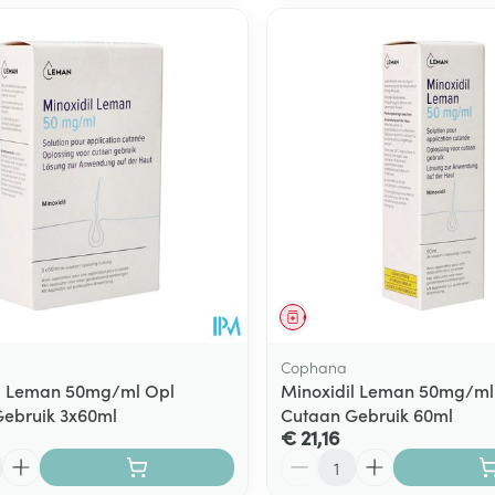
middel
Geneesmiddel
Cophana
il Leman 50mg/ml Opl
Minoxidil Leman 50mg/ml
ebruik 3x60ml
Cutaan Gebruik 60ml
€ 21,16
Aantal