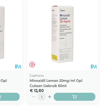
Geneesmiddel
Cophana
 Opl
Minoxidil Leman 20mg/ml Opl
Cutaan Gebruik 60ml
€ 12,60
Aantal