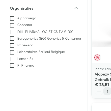
Aerosol toestel
kloven
Tabletten
Organisaties
Aerosol access
Blaren
Creme, gel en 
filter
Zuurstof
Alphamega
Eelt
Cophana
Eksteroog - lik
Ademhalingsste
DHL PHARMA LOGISTICS T.A.V. FSC
Toon meer
Eurogenerics (EG) Generics & Consumer
Impexeco
Spieren en gew
Laboratoires Bailleul Belgique
Specifiek voor
Genees
Leman SKL
Naalden en spu
Pi Pharma
Lichaamsverzo
Pierre Fab
Infecties
Spuiten
Alopexy
Deodorant
Gebruik 
Oplossing voor 
Gezichtsverzor
€ 23,51
Naalden
Aantal
Luizen
Naalden voor i
pennaalden
Diagnostica
Toon meer