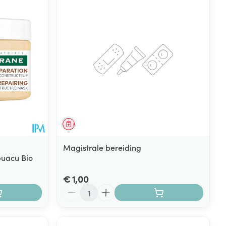
rende
Parfums en
geurproducten
Geneesmiddel
Magistrale bereiding
puacu Bio
€ 1,00
CBD
Aantal