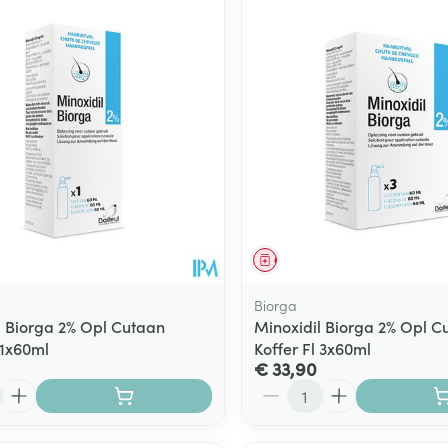
middel
Geneesmiddel
Biorga
l Biorga 2% Opl Cutaan
Minoxidil Biorga 2% Opl C
 1x60ml
Koffer Fl 3x60ml
€ 33,90
Aantal