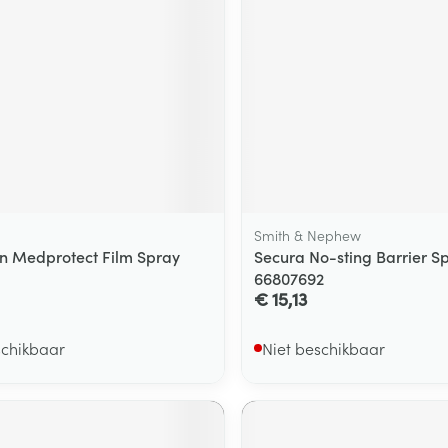
ging
Supplementen
Insectenwe
Mondmaskers
middelen
ssen
 -
id
d
Smith & Nephew
 Medprotect Film Spray
Secura No-sting Barrier S
66807692
€ 15,13
Zelfbruiner
Scheren
schikbaar
Niet beschikbaar