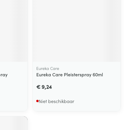
rende
Parfums en
geurproducten
Eureka Care
pray
Eureka Care Pleisterspray 60ml
€ 9,24
CBD
Niet beschikbaar