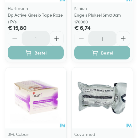
Hartmann
Klinion
Dp Active Kinesio Tape Roze
Engels Pluksel 5mx10cm
1 P/s
170060
€ 15,80
€ 6,74
Aantal
Aantal
Bestel
Bestel
3M, Coban
Covarmed