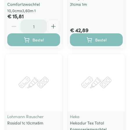
Comfortzwachtel
31cmx 1m
10,0cmx3,60m 1
€ 15,81
Aantal
€ 42,89
Bestel
Bestel
Lohmann Rauscher
Heka
Rosidal 1c 10cmx6m
Hekadur Tex Total
Kompresiezwachtel