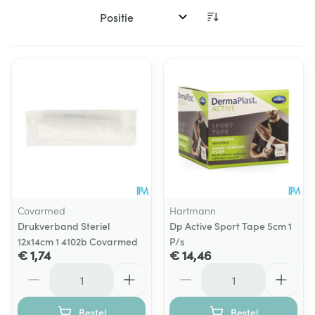
Sorteer op:
Covarmed
Hartmann
Drukverband Steriel
Dp Active Sport Tape 5cm 1
12x14cm 1 4102b Covarmed
P/s
€ 1,74
€ 14,46
Aantal
Aantal
Bestel
Bestel