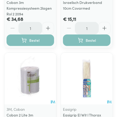
Coban 3m
Israelisch Drukverband
Kompressiesysteem 2lagen
10cm Covarmed
Rol 2 2094
€ 34,68
€ 15,11
Aantal
Aantal
Bestel
Bestel
3M, Coban
Easigrip
Coban 2 Lite 3m
Easigrip El Wit l Thorax