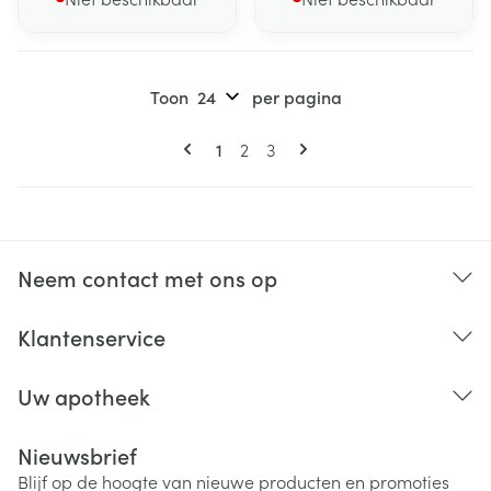
Toon
per pagina
Pagina's
U lees momenteel pagina
Pagina
Pagina
1
2
3
Neem contact met ons op
Klantenservice
Uw apotheek
Nieuwsbrief
Blijf op de hoogte van nieuwe producten en promoties