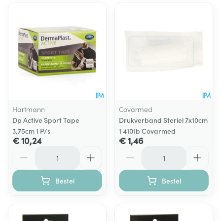
Hartmann
Covarmed
Dp Active Sport Tape
Drukverband Steriel 7x10cm
3,75cm 1 P/s
1 4101b Covarmed
€ 10,24
€ 1,46
Aantal
Aantal
Bestel
Bestel