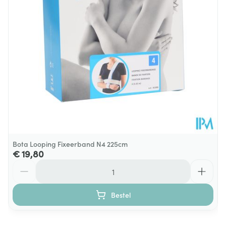
Hoeveelheid
Stuk
Verpakking
Behoud
Kamertemperatuur (15°C - 25°C)
Bota Looping Fixeerband N4 225cm
€ 19,80
Aantal
Bestel