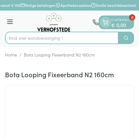
Dia 1 van 1
Ga naar de inhoud
vanaf € 100
Veilige betalingen
Apothekersadvies
Snelle beschikbaarheid
0
0 artikelen
Menu
€ 0,00
Vind snel wondver
Zoek
Product, merk, categorie...
Home
/
Bota Looping Fixeerband N2 160cm
Bota Looping Fixeerband N2 160cm