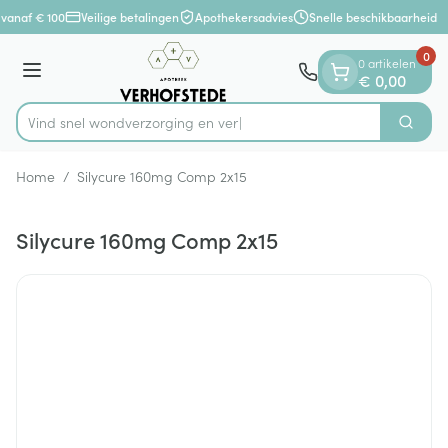
Dia 1 van 1
Ga naar de inhoud
 vanaf € 100
Veilige betalingen
Apothekersadvies
Snelle beschikbaarheid
0
0 artikelen
Menu
€ 0,00
Vind snel wondverzorgin
Zoek
Product, merk, categorie...
Home
/
Silycure 160mg Comp 2x15
Silycure 160mg Comp 2x15