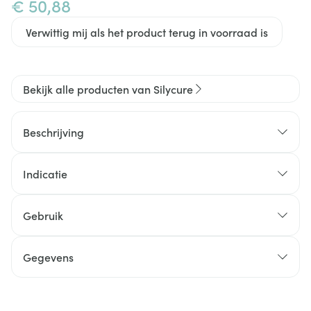
€ 50,88
Verwittig mij als het product terug in voorraad is
Bekijk alle producten van Silycure
Beschrijving
Indicatie
Gebruik
Gegevens
Vrije radicalen worden effectief geneutraliseerd
CNK
3913175
door de krachtige anti-oxidantische werking.
Silycure 40 mg: 1 tablet per 4 kg per dag