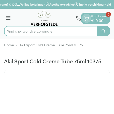
Dia 1 van 1
Ga naar de inhoud
vanaf € 100
Veilige betalingen
Apothekersadvies
Snelle beschikbaarheid
0
0 artikelen
Menu
€ 0,00
Vind snel wondverzo
Zoek
Product, merk, categorie...
Home
/
Akil Sport Cold Creme Tube 75ml 10375
Akil Sport Cold Creme Tube 75ml 10375