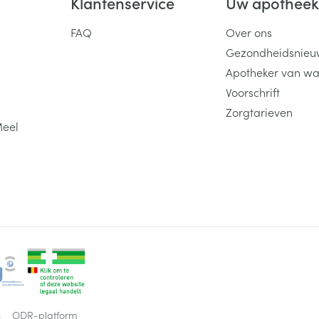
Klantenservice
Uw apothee
FAQ
Over ons
Gezondheidsnieu
Apotheker van wa
Voorschrift
Zorgtarieven
Meel
s
ODR-platform