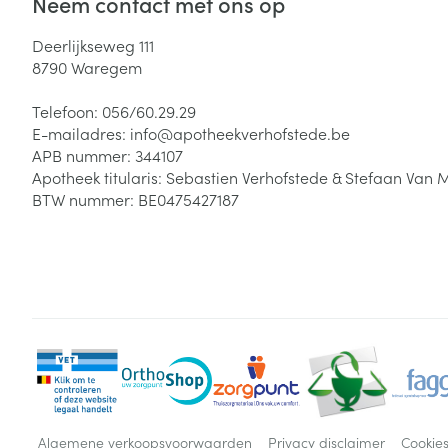
Neem contact met ons op
Deerlijkseweg 111
8790
Waregem
Telefoon:
056/60.29.29
E-mailadres:
info@
apotheekverhofstede.be
APB nummer:
344107
Apotheek titularis:
Sebastien Verhofstede & Stefaan Van 
BTW nummer:
BE0475427187
Algemene verkoopsvoorwaarden
Privacy disclaimer
Cookie