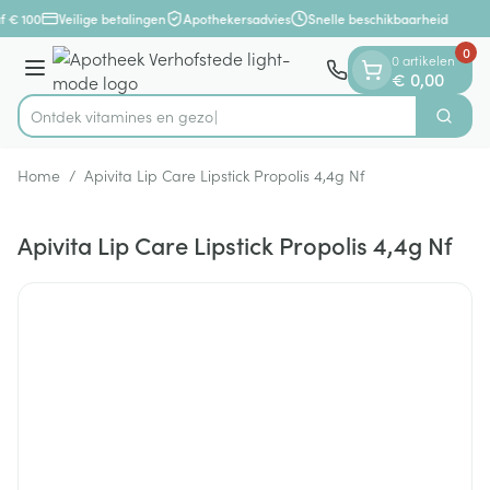
Dia 1 van 1
Ga naar de inhoud
f € 100
Veilige betalingen
Apothekersadvies
Snelle beschikbaarheid
0
0 artikelen
Menu
€ 0,00
Ontdek vitamines en gezondhei
Zoek
Product, merk, categorie...
Home
/
Apivita Lip Care Lipstick Propolis 4,4g Nf
Apivita Lip Care Lipstick Propolis 4,4g Nf