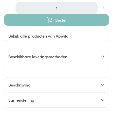
Aantal
Bestel
Bekijk alle producten van Apivita
Beschikbare leveringsmethoden
Beschrijving
Samenstelling
Ricinus Communis (Castor) Seed Oil*, Oleyl Alcohol,
Diisopropyl Dimer Dilinoleate, Helianthus Annuus
Verlicht direct het gevoel van ongemak.