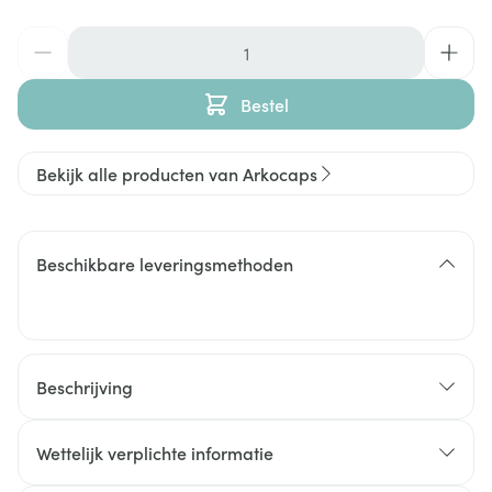
Aantal
Bestel
Bekijk alle producten van Arkocaps
Beschikbare leveringsmethoden
Beschrijving
De secundaire wortel van Harpagophytum helpt om
de beweeglijkheid en de soepelheid van de
Wettelijk verplichte informatie
gewrichten te verbeteren.