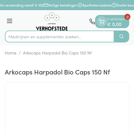
Dia 1 van 1
Ga naar de inhoud
is verzending vanaf € 100
Veilige betalingen
Apothekersadvies
Snelle bes
0
0 artikelen
Menu
€ 0,00
Medicijnen en supplementen zoeken...
Zoek
Product, merk, categorie...
Home
/
Arkocaps Harpadol Bio Caps 150 Nf
Arkocaps Harpadol Bio Caps 150 Nf