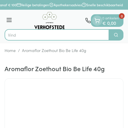
Dia 1 van 1
Ga naar de inhoud
anaf € 100
Veilige betalingen
Apothekersadvies
Snelle beschikbaarheid
0
0 artikelen
Menu
€ 0,00
Zoek
Product, merk, categorie...
Home
/
Aromaflor Zoethout Bio Be Life 40g
Aromaflor Zoethout Bio Be Life 40g