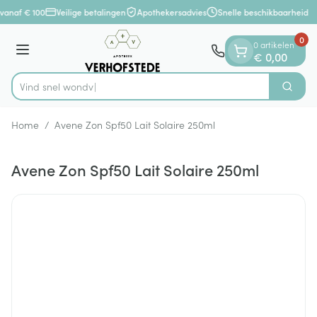
Dia 1 van 1
Ga naar de inhoud
vanaf € 100
Veilige betalingen
Apothekersadvies
Snelle beschikbaarheid
0
0 artikelen
Menu
€ 0,00
Vind sn
Zoek
Product, merk, categorie...
Home
/
Avene Zon Spf50 Lait Solaire 250ml
Avene Zon Spf50 Lait Solaire 250ml