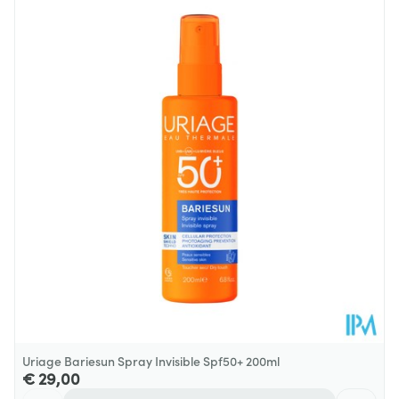
Lengte
205 mm
Diepte
50 mm
Hoeveelheid
250
Verpakking
Behoud
Kamertemperatuur (15°C - 25°C)
Uriage Bariesun Spray Invisible Spf50+ 200ml
€ 29,00
Aantal