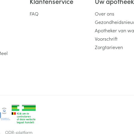
Klantenservice
Uw apothee
FAQ
Over ons
Gezondheidsnieu
Apotheker van wa
Voorschrift
Zorgtarieven
Meel
s
ODR-platform