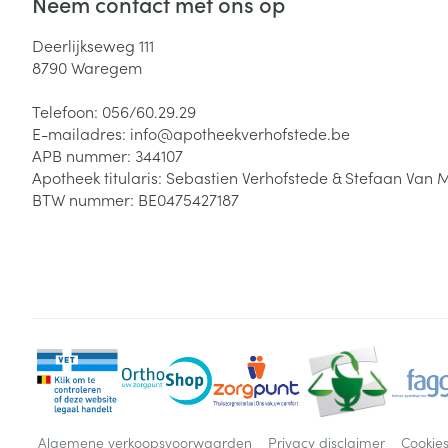
Neem contact met ons op
Deerlijkseweg 111
8790
Waregem
Telefoon:
056/60.29.29
E-mailadres:
info@
apotheekverhofstede.be
APB nummer:
344107
Apotheek titularis:
Sebastien Verhofstede & Stefaan Van 
BTW nummer:
BE0475427187
Algemene verkoopsvoorwaarden
Privacy disclaimer
Cookie