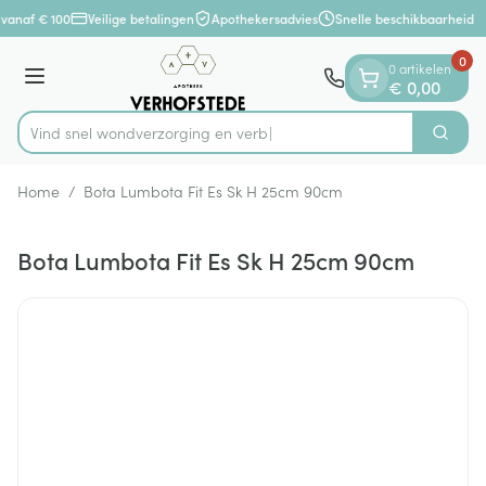
Dia 1 van 1
Ga naar de inhoud
vanaf € 100
Veilige betalingen
Apothekersadvies
Snelle beschikbaarheid
0
0 artikelen
Menu
€ 0,00
Vind snel wondverzorging
Zoek
Product, merk, categorie...
Home
/
Bota Lumbota Fit Es Sk H 25cm 90cm
Bota Lumbota Fit Es Sk H 25cm 90cm