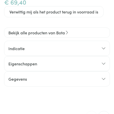
€ 69,40
Verwittig mij als het product terug in voorraad is
Bekijk alle producten van Bota
Indicatie
Eigenschappen
Ruggedeelte: sterk katoen met 4 soepele baleinen
Zijpanelen: soepele tulle elastiek
Gegevens
CNK
1046630
Organisaties
Bota