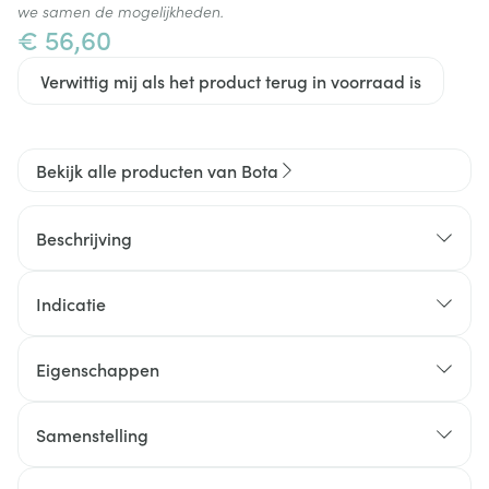
we samen de mogelijkheden.
€ 56,60
Verwittig mij als het product terug in voorraad is
Bekijk alle producten van Bota
Beschrijving
Indicatie
Eigenschappen
Enkelverband in ademend, hoog elastisch 3D
gebreid materiaal
Samenstelling
Anatomisch gevormd