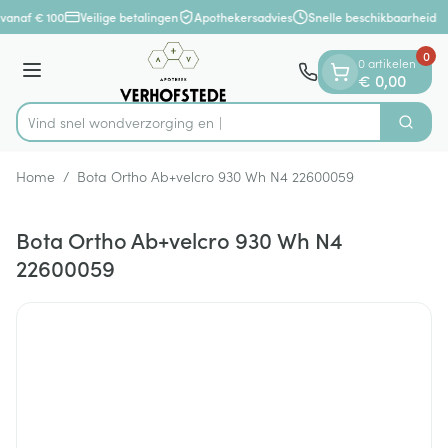
Dia 1 van 1
Ga naar de inhoud
vanaf € 100
Veilige betalingen
Apothekersadvies
Snelle beschikbaarheid
0
0 artikelen
Menu
€ 0,00
Vind snel wondverzor
Zoek
Product, merk, categorie...
Home
/
Bota Ortho Ab+velcro 930 Wh N4 22600059
Bota Ortho Ab+velcro 930 Wh N4
22600059