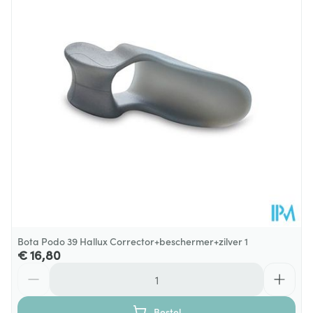
Diepte
50 mm
Hoeveelheid
Paar
Verpakking
Behoud
Kamertemperatuur (15°C - 25°C)
Bota Podo 39 Hallux Corrector+beschermer+zilver 1
€ 16,80
Aantal
Bestel