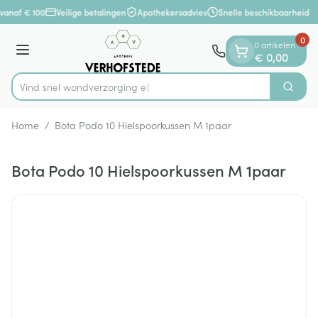
Dia 1 van 1
Ga naar de inhoud
vanaf € 100
Veilige betalingen
Apothekersadvies
Snelle beschikbaarheid
0
0 artikelen
Menu
€ 0,00
Vind snel wondverz
Zoek
Product, merk, categorie...
Home
/
Bota Podo 10 Hielspoorkussen M 1paar
Bota Podo 10 Hielspoorkussen M 1paar