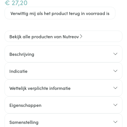
€ 27,20
Verwittig mij als het product terug in voorraad is
Bekijk alle producten van Nutreov
Beschrijving
Indicatie
Wettelijk verplichte informatie
Eigenschappen
Zonder gluten of lactose
100% ingrediënten van natuurlijke oorsprong
Samenstelling