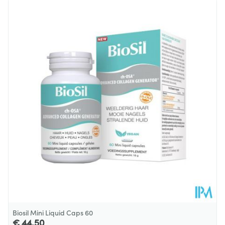
L-Taurine
45 mg
Lengte
133 mm
Vitamine E
12 mg
100%
Diepte
40 mm
Vitamine B3
16mg
100%
Dieetbeperkingen
Glutenvrij, Lactosevrij
Zink
10 mg
100%
Kamertemperatuur (15°C -
Behoud
25°C)
Droog
10 mg
bloedsinaasappelextract
Vitamine B5
6mg
100%
Droog extract van ui
9 mg
Biosil Mini Liquid Caps 60
Vitamine B1
1,1 mg
100%
€ 44,50