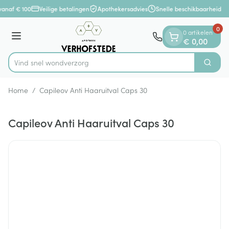
Dia 1 van 1
Ga naar de inhoud
vanaf € 100
Veilige betalingen
Apothekersadvies
Snelle beschikbaarheid
0
0 artikelen
Menu
€ 0,00
Vind snel wo
Zoek
Product, merk, categorie...
Home
/
Capileov Anti Haaruitval Caps 30
Capileov Anti Haaruitval Caps 30