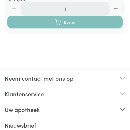
Aantal
Vitamine B6
1,4 mg
100%
Bestel
Vitamine B2
1,4 mg
100%
Vitamine B8
50 mcg
100%
NRV: voedingsreferentiewaarde
Neem contact met ons op
Klantenservice
Uw apotheek
Nieuwsbrief