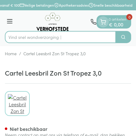
Dia 1 van 1
Ga naar de inhoud
vanaf € 100
Veilige betalingen
Apothekersadvies
Snelle beschikbaarheid
0
0 artikelen
Menu
€ 0,00
Vind snel wondverzo
Zoek
Product, merk, categorie...
Home
/
Cartel Leesbril Zon St Tropez 3,0
Cartel Leesbril Zon St Tropez 3,0
View larger image
Cartel Leesbril Zon St Tropez 
Niet beschikbaar
Neem contact op met ons via telefoon of e-mail, dan bekijken