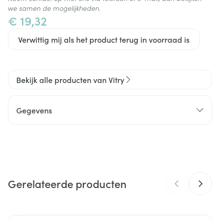
we samen de mogelijkheden.
€ 19,32
Verwittig mij als het product terug in voorraad is
Bekijk alle producten van Vitry
Gegevens
CNK
3152378
Organisaties
Vitry
Gerelateerde producten
Merken
Vitry
Behoud
Kamertemperatuur (15°C - 25°C)
Navigeren door de elementen van de carrousel is mogelijk m
Druk om carrousel over te slaan
Druk op om naar carrouselnavigatie te gaan