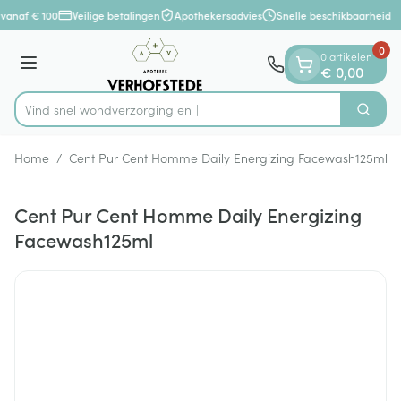
Dia 1 van 1
Ga naar de inhoud
vanaf € 100
Veilige betalingen
Apothekersadvies
Snelle beschikbaarheid
0
0 artikelen
Menu
€ 0,00
Vind snel wondverzor
Zoek
Product, merk, categorie...
Home
/
Cent Pur Cent Homme Daily Energizing Facewash125ml
Cent Pur Cent Homme Daily Energizing
Facewash125ml