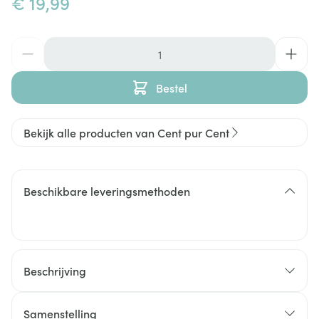
€ 19,99
Aantal
Bestel
Bekijk alle producten van Cent pur Cent
Beschikbare leveringsmethoden
Beschrijving
Een energiegevende manier om de dag. Verwijdert
vuil en olie. Geeft de vermoeide doffe huid er frisser
Samenstelling