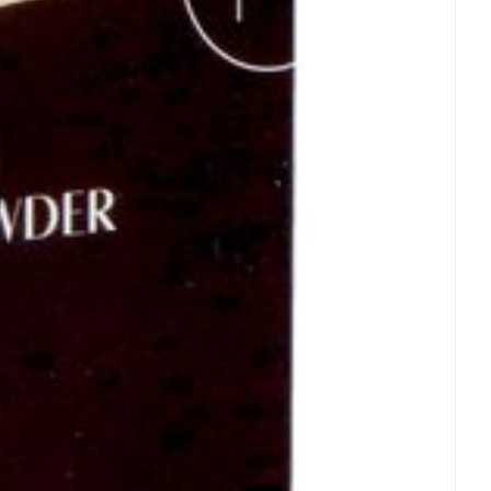
rende
Parfums en
geurproducten
CBD