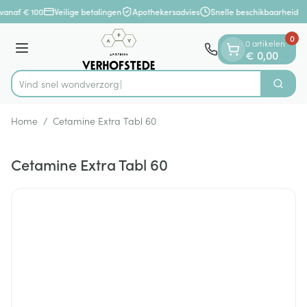
Dia 1 van 1
Ga naar de inhoud
vanaf € 100
Veilige betalingen
Apothekersadvies
Snelle beschikbaarheid
0
0 artikelen
Menu
€ 0,00
Vind snel won
Zoek
Product, merk, categorie...
Home
/
Cetamine Extra Tabl 60
Cetamine Extra Tabl 60