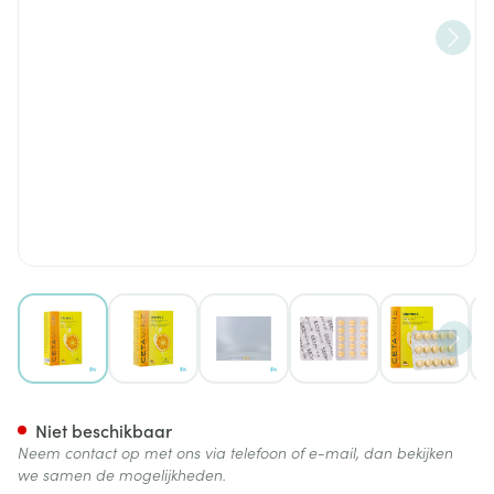
View larger image
View larger image
View larger image
View larger image
View lar
Cetamine Extra Tabl 60
Niet beschikbaar
Neem contact op met ons via telefoon of e-mail, dan bekijken
we samen de mogelijkheden.