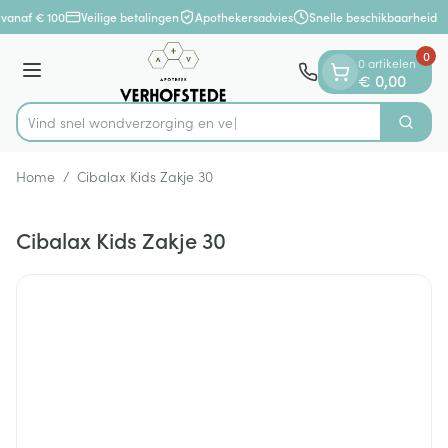
Dia 1 van 1
Ga naar de inhoud
vanaf € 100
Veilige betalingen
Apothekersadvies
Snelle beschikbaarheid
0
0 artikelen
Menu
€ 0,00
Vind snel wondverzorg
Zoek
Product, merk, categorie...
Home
/
Cibalax Kids Zakje 30
Cibalax Kids Zakje 30