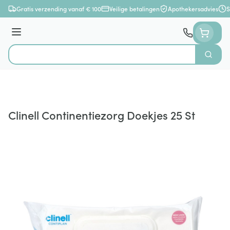
Ga naar de inhoud
Gratis verzending vanaf € 100
Veilige betalingen
Apothekersadvies
S
Menu
Zoek
Product, merk, categorie...
Clinell Continentiezorg Doekjes 25 St