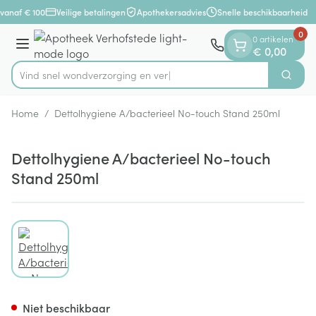
Dia 1 van 1
Ga naar de inhoud
vanaf € 100
Veilige betalingen
Apothekersadvies
Snelle beschikbaarheid
0
0 artikelen
Menu
€ 0,00
Vind snel wondverzorging
Zoek
Product, merk, categorie...
Home
/
Dettolhygiene A/bacterieel No-touch Stand 250ml
Dettolhygiene A/bacterieel No-touch
Stand 250ml
View larger image
Dettolhygiene A/bacterieel 
Niet beschikbaar