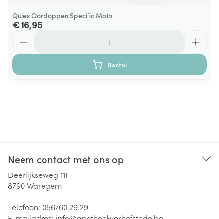
Quies Oordoppen Specific Moto
€ 16,95
Aantal
Bestel
Neem contact met ons op
Deerlijkseweg 111
8790
Waregem
Telefoon:
056/60.29.29
E-mailadres:
info@
apotheekverhofstede.be