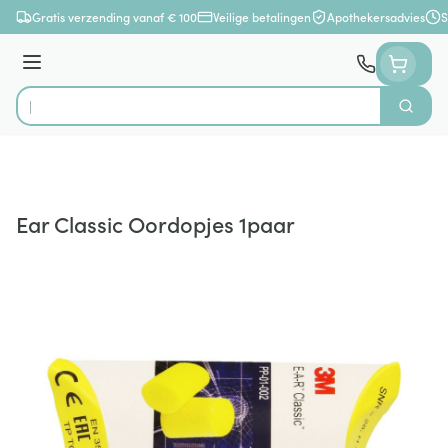
Ga naar de inhoud
Gratis verzending vanaf € 100
Veilige betalingen
Apothekersadvies
S
Menu
Zoek
Product, merk, categorie...
Ear Classic Oordopjes 1paar