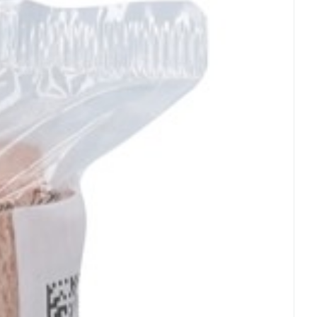
rende
Parfums en
geurproducten
CBD