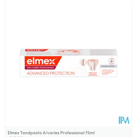
Lengte
172 mm
Diepte
40 mm
Behoud
Kamertemperatuur (15°C - 25°C)
Elmex Tandpasta A/caries Professional 75ml