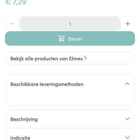
€ 7,29
Aantal
Bestel
Bekijk alle producten van Elmex
Beschikbare leveringsmethoden
Beschrijving
Bescherm je tanden tegen suikerzuren met elmex®
Anti-Cariës Professional tandpasta. Deze tandpasta
Indicatie