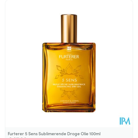
Lengte
190 mm
Diepte
60 mm
Dieetbeperkingen
Vegan, Zonder kleurstoffen
Kamertemperatuur (15°C -
Behoud
25°C)
Furterer 5 Sens Sublimerende Droge Olie 100ml