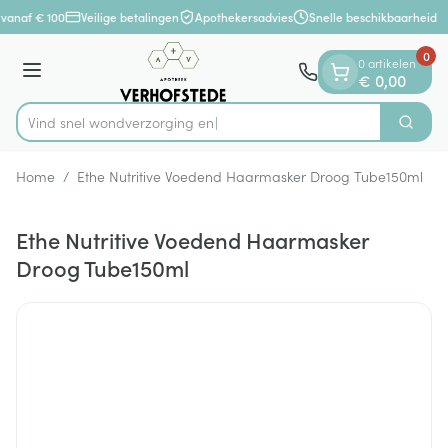
Dia 1 van 1
Ga naar de inhoud
vanaf € 100
Veilige betalingen
Apothekersadvies
Snelle beschikbaarheid
0
0 artikelen
Menu
€ 0,00
Vind snel wondverzo
Zoek
Product, merk, categorie...
Home
/
Ethe Nutritive Voedend Haarmasker Droog Tube150ml
Ethe Nutritive Voedend Haarmasker
Droog Tube150ml