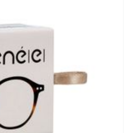
rende
Parfums en
geurproducten
CBD