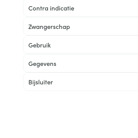
Contra indicatie
ging
Supplementen
Insectenwe
Mondmaskers
middelen
ssen
Zwangerschap
 -
id
Gebruik
d
Gegevens
Bijsluiter
Zelfbruiner
Scheren