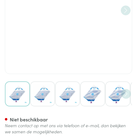
View larger image
View larger image
View larger image
View larger image
View lar
Fresubin 1200 Complete 1000
Niet beschikbaar
Neem contact op met ons via telefoon of e-mail, dan bekijken
we samen de mogelijkheden.