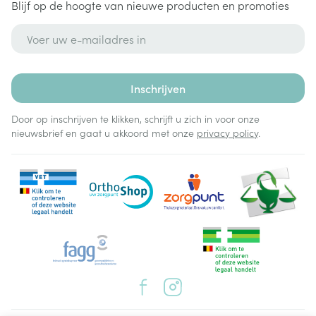
Blijf op de hoogte van nieuwe producten en promoties
Natrium (Na)
mg
153
1530
E-mail adres
Kalium (K)
mg
223
2230
Chloride (Cl)
mg
137
1370
Inschrijven
Door op inschrijven te klikken, schrijft u zich in voor onze
Calcium (Ca)
mg
85
850
nieuwsbrief en gaat u akkoord met onze
privacy policy
.
Magnesium (Mg)
mg
30
300
Fosfor (P)
mg
73
730
Ijzer (Fe)
mg
2
20
Zink (Zn)
mg
1,5
15