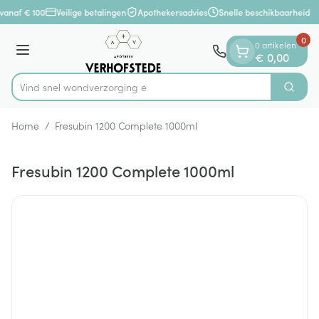
Dia 1 van 1
Ga naar de inhoud
vanaf € 100
Veilige betalingen
Apothekersadvies
Snelle beschikbaarheid
0
0 artikelen
Menu
€ 0,00
Vind snel wondverz
Zoek
Product, merk, categorie...
Home
/
Fresubin 1200 Complete 1000ml
Fresubin 1200 Complete 1000ml