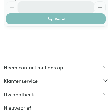
Aantal
Lactose
g
≤ 0,04
≤ 0,4
Bestel
Vezels (3 En%)
g
2
20
Eiwitten (20 En%)
g
6
60
Zout
g
0,38
3,83
(Natrium*2,5)
Neem contact met ons op
Water
ml
80
800
Klantenservice
Osmolariteit
mOsmol/l
345
345
Uw apotheek
Mineralen en
sporenelementen
Nieuwsbrief