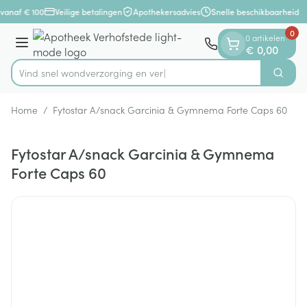
Dia 1 van 1
Ga naar de inhoud
vanaf € 100
Veilige betalingen
Apothekersadvies
Snelle beschikbaarheid
0
0 artikelen
Menu
€ 0,00
Vind snel wondverzorgi
Zoek
Product, merk, categorie...
Home
/
Fytostar A/snack Garcinia & Gymnema Forte Caps 60
Fytostar A/snack Garcinia & Gymnema
Forte Caps 60