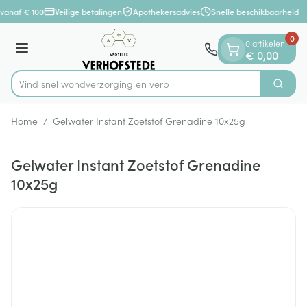
Dia 1 van 1
Ga naar de inhoud
vanaf € 100
Veilige betalingen
Apothekersadvies
Snelle beschikbaarheid
0
0 artikelen
Menu
€ 0,00
Vind snel wondverzorging
Zoek
Product, merk, categorie...
Home
/
Gelwater Instant Zoetstof Grenadine 10x25g
Gelwater Instant Zoetstof Grenadine
10x25g