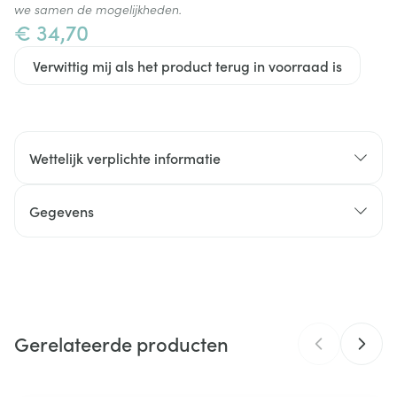
we samen de mogelijkheden.
€ 34,70
Verwittig mij als het product terug in voorraad is
Wettelijk verplichte informatie
Gegevens
CNK
3034865
Organisaties
Nutrisens
Gerelateerde producten
Breedte
105 mm
Lengte
160 mm
Navigeren door de elementen van de carrousel is mogelijk m
Druk om carrousel over te slaan
Druk op om naar carrouselnavigatie te gaan