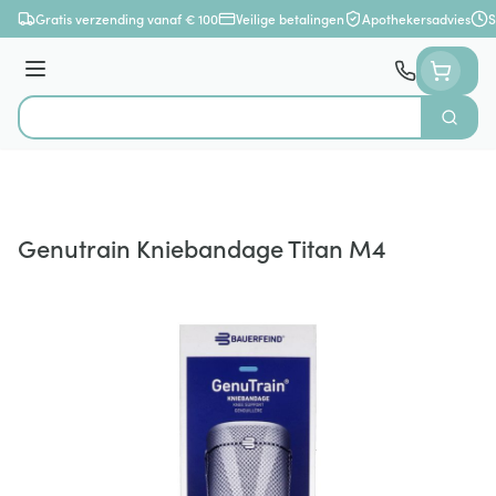
Ga naar de inhoud
Gratis verzending vanaf € 100
Veilige betalingen
Apothekersadvies
S
Menu
Zoek
Product, merk, categorie...
Genutrain Kniebandage Titan M4