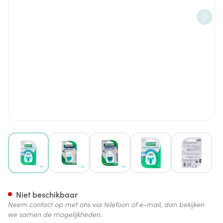
View larger image
View larger image
View larger image
View larger image
View lar
Gum Tandzijde Original Whit
Niet beschikbaar
Neem contact op met ons via telefoon of e-mail, dan bekijken
we samen de mogelijkheden.