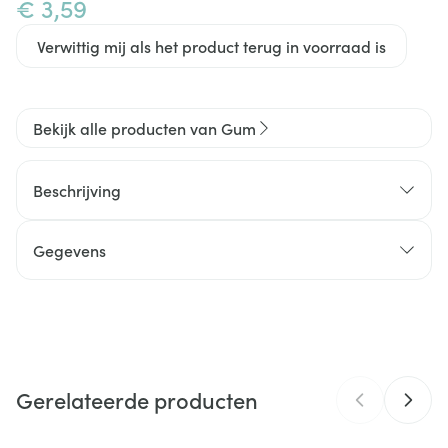
€ 3,59
Verwittig mij als het product terug in voorraad is
Bekijk alle producten van Gum
Beschrijving
Gegevens
CNK
2657104
Organisaties
Sunstar Benelux BV.
Gerelateerde producten
Merken
Gum