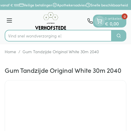
Dia 1 van 1
Ga naar de inhoud
 vanaf € 100
Veilige betalingen
Apothekersadvies
Snelle beschikbaarheid
0
0 artikelen
Menu
€ 0,00
Vind snel wondverz
Zoek
Product, merk, categorie...
Home
/
Gum Tandzijde Original White 30m 2040
Gum Tandzijde Original White 30m 2040