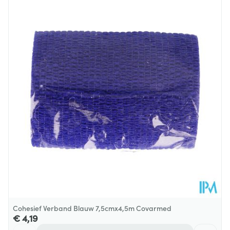
Lengte
54 mm
Diepte
100 mm
Behoud
Kamertemperatuur (15°C - 25°C)
Cohesief Verband Blauw 7,5cmx4,5m Covarmed
€ 4,19
Aantal